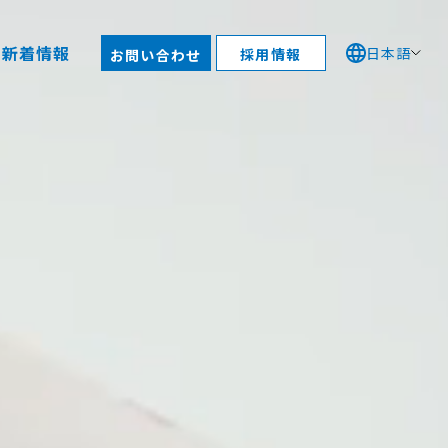
新着情報
日本語
採用情報
お問い合わせ
コ活動
スポンサーシップ
ブラリー
質方針
ご質問
予定