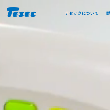
S
k
テセックについて
i
p
t
o
c
o
n
t
e
n
t