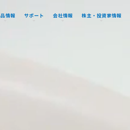
製品情報
サポート
会社情報
株主・投資家情報
テストシステム
アフターサービス
代表挨拶
IRカレンダー
環境・エ
会社沿革
株式情報
ハンドラ
生産サポート
企業理念
電子公告
行動計画
IRライ
スペアパーツ
会社概要
株主総会関連資料
環境・品
よくある
製品の保証・保守・EOS
販売体制
株価情報
イベント