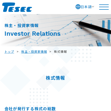
日本語
S
k
株主・投資家情報
i
Investor Relations
p
t
o
トップ
>
株主・投資家情報
>
株式情報
c
o
n
株式情報
t
e
n
t
会社が発行する
株式の総数