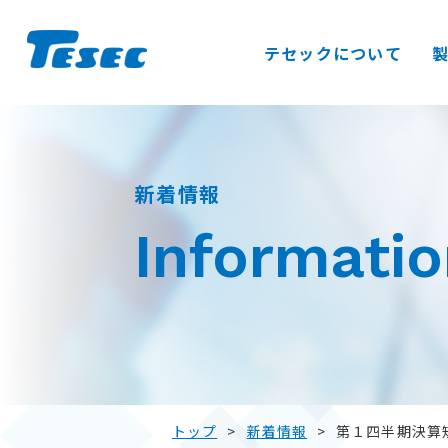
テセックについて
S
k
i
新着情報
p
t
Informati
o
c
o
n
t
e
n
トップ
>
新着情報
>
第１四半期決算