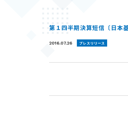
t
第１四半期決算短信〔日本基
2016.07.26
プレスリリース