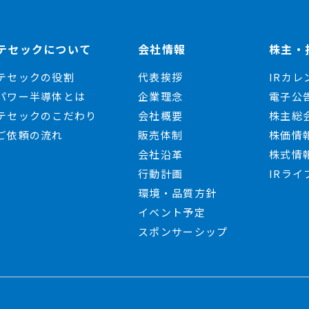
テセックについて
会社情報
株主・
テセックの役割
代表挨拶
IRカレ
パワー半導体とは
企業理念
電子公
テセックのこだわり
会社概要
株主総
ご依頼の流れ
販売体制
株価情
会社沿革
株式情
行動計画
IRライ
環境・品質方針
イベント予定
スポンサーシップ