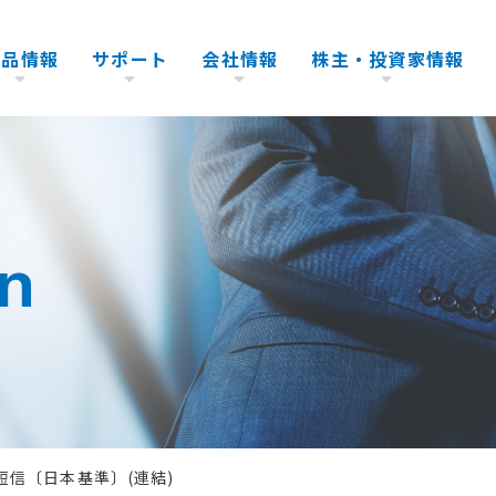
製品情報
サポート
会社情報
株主・投資家情報
テストシステム
アフターサービス
代表挨拶
IRカレンダー
環境・エ
会社沿革
株式情報
ハンドラ
生産サポート
企業理念
電子公告
行動計画
IRライ
on
スペアパーツ
会社概要
株主総会関連資料
環境・品
よくある
製品の保証・保守・EOS
販売体制
株価情報
イベント
短信〔日本基準〕(連結)