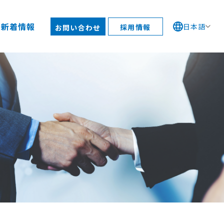
新着情報
日本語
採用情報
お問い合わせ
コ活動
スポンサーシップ
ブラリー
質方針
ご質問
予定