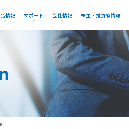
製品情報
サポート
会社情報
株主・投資家情報
テストシステム
アフターサービス
代表挨拶
IRカレンダー
環境・エ
会社沿革
株式情報
ハンドラ
生産サポート
企業理念
電子公告
行動計画
IRライ
on
スペアパーツ
会社概要
株主総会関連資料
環境・品
よくある
製品の保証・保守・EOS
販売体制
株価情報
イベント
書