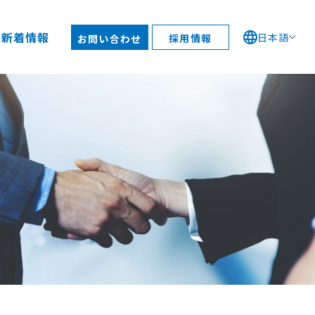
新着情報
日本語
採用情報
お問い合わせ
コ活動
スポンサーシップ
ブラリー
質方針
ご質問
予定