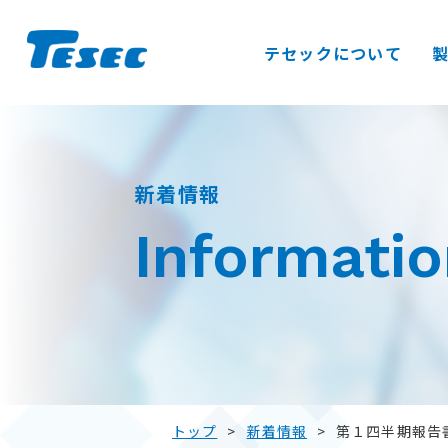
テセックについて
S
k
i
新着情報
p
t
Informati
o
c
o
n
t
e
n
トップ
>
新着情報
>
第１四半期報告