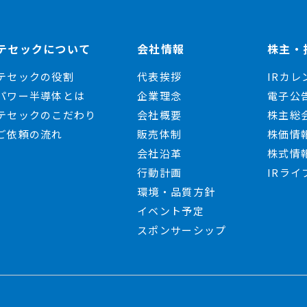
テセックについて
会社情報
株主・
テセックの役割
代表挨拶
IRカレ
パワー半導体とは
企業理念
電子公
テセックのこだわり
会社概要
株主総
ご依頼の流れ
販売体制
株価情
会社沿革
株式情
行動計画
IRライ
環境・品質方針
イベント予定
スポンサーシップ