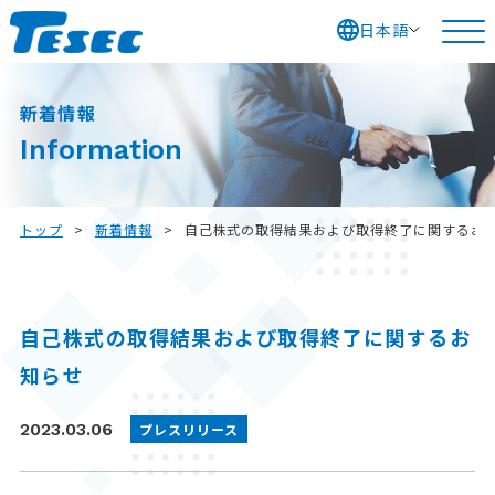
日本語
S
k
新着情報
i
Information
p
t
o
トップ
>
新着情報
>
自己株式の取得結果および取得終了に関するお
c
o
n
自己株式の取得結果および取得終了に関するお
t
知らせ
e
n
2023.03.06
プレスリリース
t