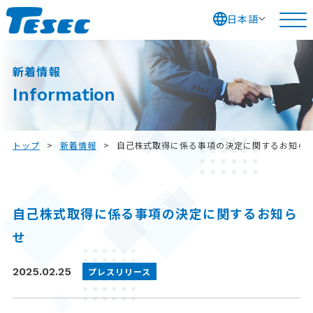
日本語
S
k
新着情報
i
Information
p
t
o
トップ
>
新着情報
>
自己株式取得に係る事項の決定に関するお知ら
c
o
n
自己株式取得に係る事項の決定に関するお知ら
t
せ
e
n
2025.02.25
プレスリリース
t