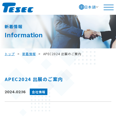
日本語
S
k
新着情報
i
Information
p
t
o
トップ
>
新着情報
>
APEC2024 出展のご案内
c
o
n
APEC2024 出展のご案内
t
e
2024.02.16
会社情報
n
t