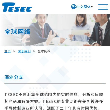
中文简体
S
k
全球网络
i
p
t
o
主页
>
关于我们
>
全球网络
c
o
n
海外分支
t
e
n
TESEC不断汇集全球范围内的实时信息，分析和反映
t
其产品和解决方案。TESEC的专业网络在美国被许多
半导体制造业所认可，活跃了二十年具有时间优势。