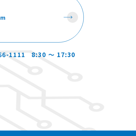
rm
66-1111
8:30 ～ 17:30