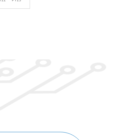
Y22
FY23