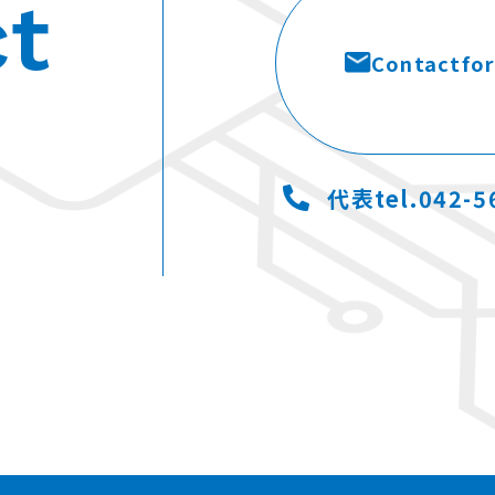
t
Contact
fo
代表tel.042-5