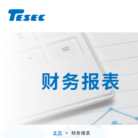
S
k
i
p
财务报表
t
o
c
o
n
t
e
n
主页
>
财务报表