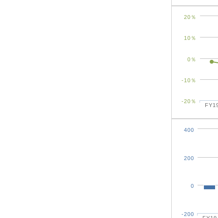
20％
10％
0％
-10％
-20％
FY1
400
200
0
-200